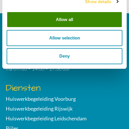
Show details
Allow all
Studiehonk
Heeswijkstraat 27
Allow selection
2275 EA Voorburg
070 752 09 25
Deny
info@studiehonk.nl
ma t/m do – 14.00 – 17.30 uur
Diensten
Huiswerkbegeleiding Voorburg
Huiswerkbegeleiding Rijswijk
Huiswerkbegeleiding Leidschendam
Bijles