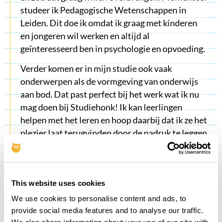
studeer ik Pedagogische Wetenschappen in
Leiden. Dit doe ik omdat ik graag met kinderen
en jongeren wil werken en altijd al
geïnteresseerd ben in psychologie en opvoeding.
Verder komen er in mijn studie ook vaak
onderwerpen als de vormgeving van onderwijs
aan bod. Dat past perfect bij het werk wat ik nu
mag doen bij Studiehonk! Ik kan leerlingen
helpen met het leren en hoop daarbij dat ik ze het
plezier laat terugvinden door de nadruk te leggen
op dat wat er goed gaat. Ook al zit het wel eens
tegen: leren kan heel leuk zijn en als je iets niet
kunt of weet, dan is hulp nooit ver weg.”
This website uses cookies
We use cookies to personalise content and ads, to
provide social media features and to analyse our traffic.